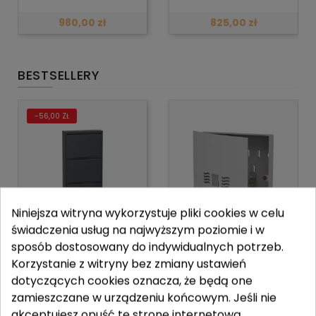
980,00 zł
825,00 zł
BESTSELLERY
-56,00 ZŁ
Niniejsza witryna wykorzystuje pliki cookies w celu
świadczenia usług na najwyższym poziomie i w
sposób dostosowany do indywidualnych potrzeb.
Korzystanie z witryny bez zmiany ustawień
SZAFKA NA BUTY - 4
SZAFKA NA KLUCZE
dotyczących cookies oznacza, że będą one
SZUFLADY...
KWADRATOWA...
zamieszczane w urządzeniu końcowym. Jeśli nie
akceptujesz opuść tę stronę internetową.
765,00 zł
709,00 zł
105,00 zł