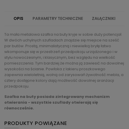
OPIS
PARAMETRY TECHNICZNE
ZAŁĄCZNIKI
Ta mała metalowa szafka na buty kryje w sobie duży potencjał.
W dwóch uchylnych szufladach znajdzie się miejsce na sześć
par butów. Prostą, minimalistyczną i niewielką bryłę łatwo
wkomponuje się w przestrzeń przedpokoju urządzonego i w
stylu nowoczesnym, i klasycznym, bez względu na wielkość
pomieszczenia. Tym bardziej że można ją zawiesić na dowolnej
wysokości na ścianie. Powłoka z lakieru proszkowego
zapewnia wieloletnią, wolną od zarysowań żywotność mebla, a
cztery dostępne kolory dają możliwość dowolnej aranżacji
przedpokoju.
Szafka na buty posiada zintegrowany mechanizm
otwierania - wszystkie szuflady otwierają się
równocześnie.
PRODUKTY POWIĄZANE