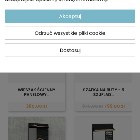
Akceptuj
-76,00 ZŁ
Odrzuć wszystkie pliki cookie
Dostosuj
WIESZAK ŚCIENNY
SZAFKA NA BUTY - 5
PANELOWY...
SZUFLAD...
380,00 zł
875,00 zł
799,00 zł