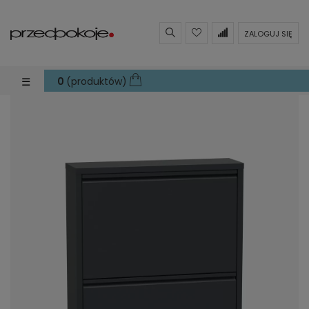
ZALOGUJ SIĘ
Toggle navigation
☰
0
(produktów)