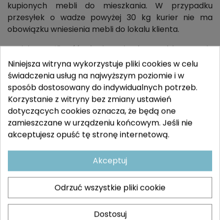
kupionych mebli do mieszkania. W przypadku
przesyłek o wadze powyżej 30 kg kurier nie ma
obowiązku wniesienia mebli do lokalu klienta.
Istnieje możliwość dopłacenia, by meble zostały
wniesione do Twojego mieszkania. Usługa ta jest
Niniejsza witryna wykorzystuje pliki cookies w celu
dodatkowo płatna, a jej koszt wynosi 90 zł (słownie:
świadczenia usług na najwyższym poziomie i w
dziewięćdziesiąt złotych) brutto. Jeśli chcesz
sposób dostosowany do indywidualnych potrzeb.
skorzystać z tej opcji, poinformuj nas mailowo –
Korzystanie z witryny bez zmiany ustawień
bok@karon.eu
.
dotyczących cookies oznacza, że będą one
zamieszczane w urządzeniu końcowym. Jeśli nie
Czy możliwy jest odbiór osobisty?
akceptujesz opuść tę stronę internetową.
Tak, po wcześniejszym ustaleniu z Biurem Obsługi
Klienta (
bok@karon.eu
, tel. 44 719 12 09). Adres
Akceptuj
odbioru mebli: Łazisko 116, 97-200 Tomaszów
Mazowiecki.
Odrzuć wszystkie pliki cookie
Czy możliwy jest montaż zamówionych przeze
mnie produktów?
Dostosuj