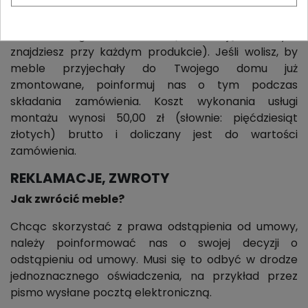
Tak. Niektóre meble przeznaczone są do
samodzielnego montażu (informację o tym
znajdziesz przy każdym produkcie). Jeśli wolisz, by
meble przyjechały do Twojego domu już
zmontowane, poinformuj nas o tym podczas
składania zamówienia. Koszt wykonania usługi
montażu wynosi 50,00 zł (słownie: pięćdziesiąt
złotych) brutto i doliczany jest do wartości
zamówienia.
REKLAMACJE, ZWROTY
Jak zwrócić meble?
Chcąc skorzystać z prawa odstąpienia od umowy,
należy poinformować nas o swojej decyzji o
odstąpieniu od umowy. Musi się to odbyć w drodze
jednoznacznego oświadczenia, na przykład przez
pismo wysłane pocztą elektroniczną.