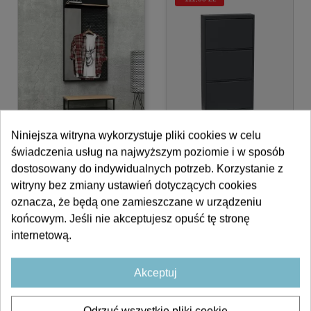
Niniejsza witryna wykorzystuje pliki cookies w celu
świadczenia usług na najwyższym poziomie i w sposób
SZAFKA NA BUTY - 3
ZESTAW LOFT 2L
dostosowany do indywidualnych potrzeb. Korzystanie z
SZUFLADY...
witryny bez zmiany ustawień dotyczących cookies
1 035,00 zł
710,00 zł
599,00 zł
oznacza, że będą one zamieszczane w urządzeniu
końcowym. Jeśli nie akceptujesz opuść tę stronę
internetową.
-76,00 ZŁ
Akceptuj
Odrzuć wszystkie pliki cookie