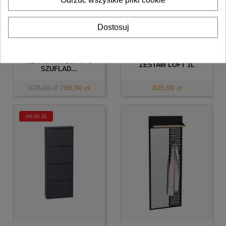
Dostosuj
SZAFKA NA BUTY - 5
ZESTAW LOFT 1L
SZUFLAD...
875,00 zł
799,00 zł
825,00 zł
-56,00 ZŁ