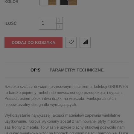
KOLOR
ILOŚĆ
DODAJ DO KOSZYKA
OPIS
PARAMETRY TECHNICZNE
Szeroka szafa z drzwiami przesuwnymi i lustrem z kolekcji GROOVES
to bardzo pojemny mebel i do nowoczesnego przedpokoju, i sypialni.
Posiada osiem półek i dwa drążki na wieszaki. Funkcjonalność i
niepowtarzalny design dla wymagających.
Wykorzystanie najwyższej jakości materiałów zapewnia wieloletnie
użytkowanie. Korpus wykonany został z laminowanej płyty meblowej,
zaś fronty z metalu. To właśnie użycie blachy stalowej pozwoliło nam
uzyskać wyjątkowy wzór na frontach przypominający harmonijkę. Duże