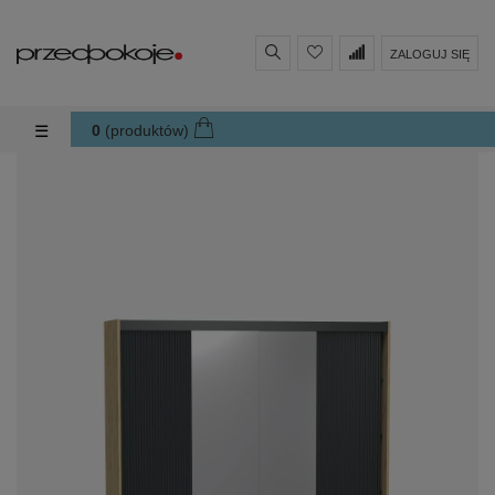
ZALOGUJ SIĘ
Toggle navigation
☰
0
(produktów)